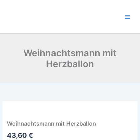
Zum
Inhalt
springen
Weihnachtsmann mit
Herzballon
Weihnachtsmann
mit
Herzballon
Weihnachtsmann mit Herzballon
Menge
43,60
€