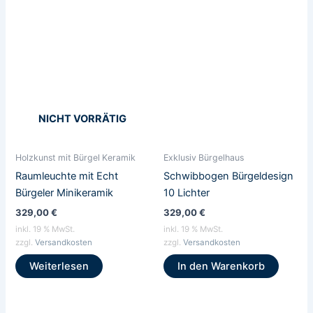
NICHT VORRÄTIG
Holzkunst mit Bürgel Keramik
Exklusiv Bürgelhaus
Raumleuchte mit Echt
Schwibbogen Bürgeldesign
Bürgeler Minikeramik
10 Lichter
329,00
€
329,00
€
inkl. 19 % MwSt.
inkl. 19 % MwSt.
zzgl.
Versandkosten
zzgl.
Versandkosten
Weiterlesen
In den Warenkorb