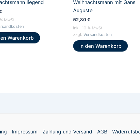
achtsmann liegend
Weihnachtsmann mit Gans
Auguste
€
52,80
€
9 % MwSt.
rsandkosten
inkl. 19 % MwSt.
zzgl.
Versandkosten
den Warenkorb
In den Warenkorb
ung
Impressum
Zahlung und Versand
AGB
Widerrufsb