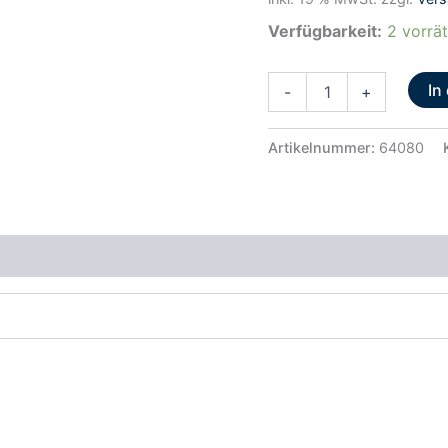
Menge
Verfügbarkeit:
2 vorrät
In
-
+
Artikelnummer:
64080
rheit