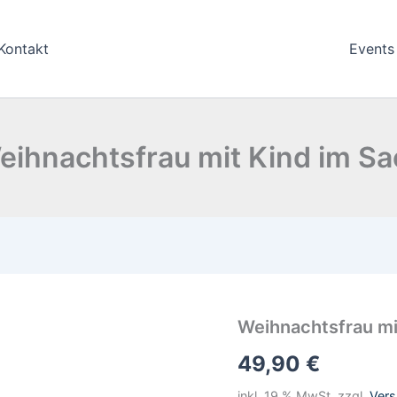
Kontakt
Events
eihnachtsfrau mit Kind im Sa
Weihnachtsfrau
Weihnachtsfrau mi
mit
49,90
€
Kind
im
Sack
inkl. 19 % MwSt.
zzgl.
Ver