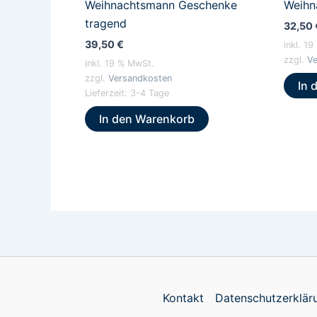
Weihnachtsmann Geschenke
Weihn
tragend
32,50
39,50
€
inkl. 1
zzgl.
Ve
inkl. 19 % MwSt.
zzgl.
Versandkosten
In 
Lieferzeit:
3-4 Tage
In den Warenkorb
Kontakt
Datenschutzerklär