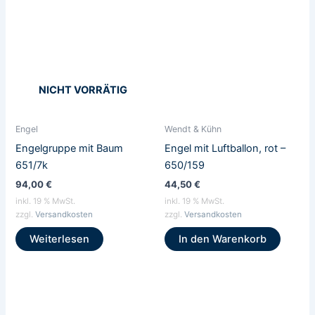
NICHT VORRÄTIG
Engel
Wendt & Kühn
Engelgruppe mit Baum
Engel mit Luftballon, rot –
651/7k
650/159
94,00
€
44,50
€
inkl. 19 % MwSt.
inkl. 19 % MwSt.
zzgl.
Versandkosten
zzgl.
Versandkosten
Weiterlesen
In den Warenkorb