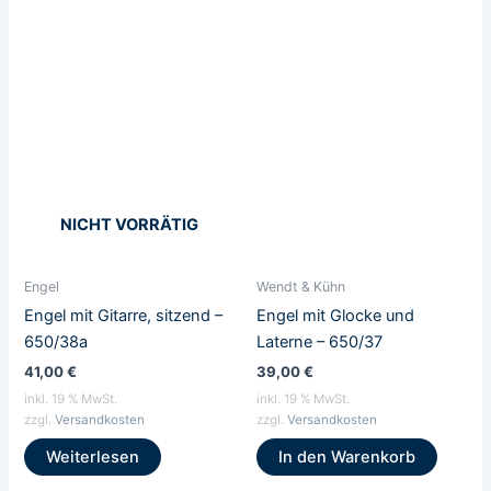
NICHT VORRÄTIG
Engel
Wendt & Kühn
Engel mit Gitarre, sitzend –
Engel mit Glocke und
650/38a
Laterne – 650/37
41,00
€
39,00
€
inkl. 19 % MwSt.
inkl. 19 % MwSt.
zzgl.
Versandkosten
zzgl.
Versandkosten
Weiterlesen
In den Warenkorb