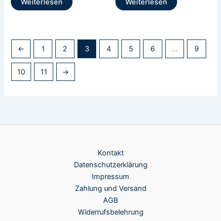
Weiterlesen
Weiterlesen
←
1
2
3
4
5
6
…
9
10
11
→
Kontakt
Datenschutzerklärung
Impressum
Zahlung und Versand
AGB
Widerrufsbelehrung