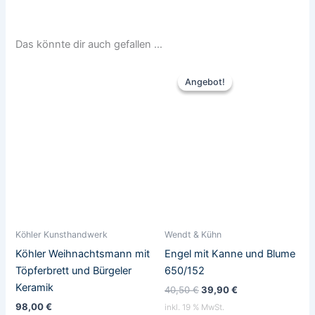
Das könnte dir auch gefallen …
Ursprünglicher
Aktueller
Preis
Preis
Angebot!
Angebot!
war:
ist:
40,50 €
39,90 €.
Köhler Kunsthandwerk
Wendt & Kühn
Köhler Weihnachtsmann mit
Engel mit Kanne und Blume
Töpferbrett und Bürgeler
650/152
Keramik
40,50
€
39,90
€
98,00
€
inkl. 19 % MwSt.