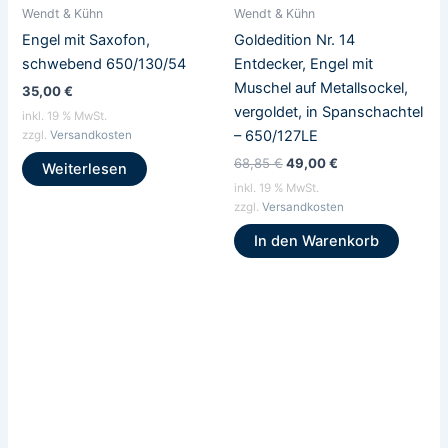
Wendt & Kühn
Wendt & Kühn
Engel mit Saxofon,
Goldedition Nr. 14
schwebend 650/130/54
Entdecker, Engel mit
Muschel auf Metallsockel,
35,00
€
vergoldet, in Spanschachtel
inkl. 19 % MwSt.
– 650/127LE
zzgl.
Versandkosten
68,85
€
49,00
€
Weiterlesen
inkl. 19 % MwSt.
zzgl.
Versandkosten
In den Warenkorb