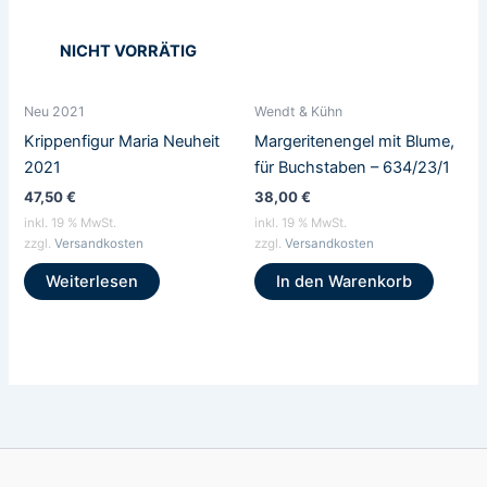
NICHT VORRÄTIG
Neu 2021
Wendt & Kühn
Krippenfigur Maria Neuheit
Margeritenengel mit Blume,
2021
für Buchstaben – 634/23/1
47,50
€
38,00
€
inkl. 19 % MwSt.
inkl. 19 % MwSt.
zzgl.
Versandkosten
zzgl.
Versandkosten
Weiterlesen
In den Warenkorb