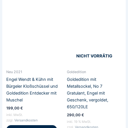
Dieses
Produkt
weist
mehrere
Varianten
auf.
Die
Optionen
NICHT VORRÄTIG
können
auf
Neu 2021
Goldedition
der
Produktseite
Engel Wendt & Kühn mit
Goldedition mit
gewählt
Bürgeler Kloßschüssel und
Metallsockel, No 7
werden
Goldedition Entdecker mit
Gratulant, Engel mit
Muschel
Geschenk, vergoldet,
650/120LE
199,00
€
290,00
€
inkl. MwSt.
zzgl.
Versandkosten
inkl. 19 % MwSt.
zzgl.
Versandkosten