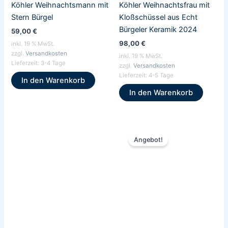
Köhler Weihnachtsmann mit
Köhler Weihnachtsfrau mit
Stern Bürgel
Kloßschüssel aus Echt
Bürgeler Keramik 2024
59,00
€
98,00
€
inkl. 19 % MwSt.
zzgl.
Versandkosten
inkl. 19 % MwSt.
Lieferzeit:
3-4 Tage
zzgl.
Versandkosten
Lieferzeit:
4-5 Tage
In den Warenkorb
In den Warenkorb
Ursprünglicher
Aktueller
Preis
Preis
Angebot!
war:
ist:
40,50 €
39,90 €.