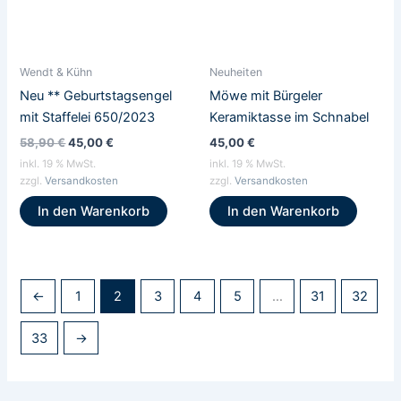
Wendt & Kühn
Neuheiten
Neu ** Geburtstagsengel
Möwe mit Bürgeler
mit Staffelei 650/2023
Keramiktasse im Schnabel
58,90
€
45,00
€
45,00
€
inkl. 19 % MwSt.
inkl. 19 % MwSt.
zzgl.
Versandkosten
zzgl.
Versandkosten
In den Warenkorb
In den Warenkorb
←
1
2
3
4
5
…
31
32
33
→