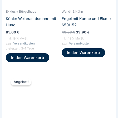
Exklusiv Bürgelhaus
Wendt & Kühn
Köhler Weihnachtsmann mit
Engel mit Kanne und Blume
Hund
650/152
85,00
€
40,50
€
39,90
€
inkl. 19 % MwSt.
inkl. 19 % MwSt.
zzgl.
Versandkosten
zzgl.
Versandkosten
Lieferzeit:
3-4 Tage
In den Warenkorb
In den Warenkorb
Ursprünglicher
Aktueller
Preis
Preis
Angebot!
war:
ist:
58,90 €
45,00 €.