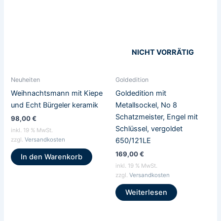
NICHT VORRÄTIG
Neuheiten
Goldedition
Weihnachtsmann mit Kiepe
Goldedition mit
und Echt Bürgeler keramik
Metallsockel, No 8
Schatzmeister, Engel mit
98,00
€
Schlüssel, vergoldet
inkl. 19 % MwSt.
650/121LE
zzgl.
Versandkosten
169,00
€
In den Warenkorb
inkl. 19 % MwSt.
zzgl.
Versandkosten
Weiterlesen