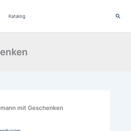
Suche
Katalog
henken
smann mit Geschenken
sandkosten