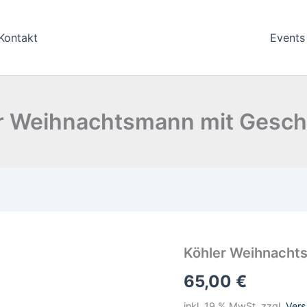
Kontakt
Events
r Weihnachtsmann mit Gesc
Köhler
Köhler Weihnacht
Weihnachtsmann
65,00
€
mit
Geschenken
Menge
inkl. 19 % MwSt.
zzgl.
Ver