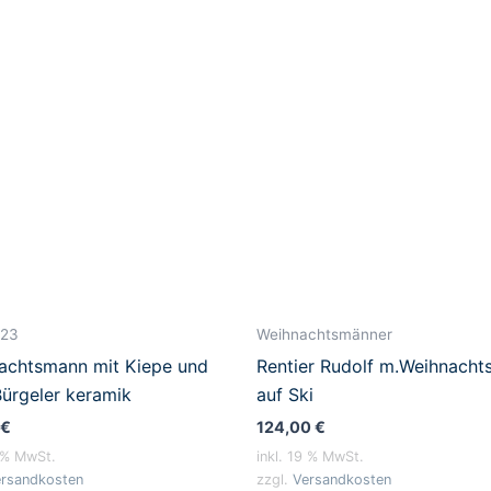
023
Weihnachtsmänner
achtsmann mit Kiepe und
Rentier Rudolf m.Weihnach
Bürgeler keramik
auf Ski
€
124,00
€
9 % MwSt.
inkl. 19 % MwSt.
rsandkosten
zzgl.
Versandkosten