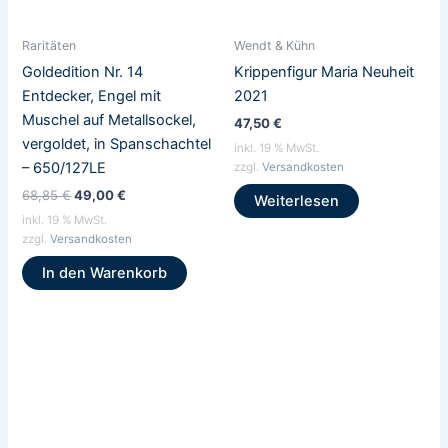
Raritäten
Wendt & Kühn
Goldedition Nr. 14
Krippenfigur Maria Neuheit
Entdecker, Engel mit
2021
Muschel auf Metallsockel,
47,50
€
vergoldet, in Spanschachtel
inkl. 19 % MwSt.
– 650/127LE
zzgl.
Versandkosten
68,85
€
49,00
€
Weiterlesen
inkl. 19 % MwSt.
zzgl.
Versandkosten
In den Warenkorb