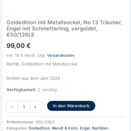
mit
Metallsockel,
No
Goldedition mit Metallsockel, No 13 Träumer,
13
Engel mit Schmetterling, vergoldet,
Träumer,
650/126LE
Engel
mit
99,00
€
Schmetterling,
vergoldet,
inkl. 19 % MwSt.
zzgl.
Versandkosten
650/126LE
Menge
Rarität, Goldedition mit Metallsockel
limitiert aus dem Jahr 2020
Verfügbarkeit:
2 vorrätig
In den Warenkorb
-
+
Artikelnummer:
650_126LE
Kategorien:
Goldedition
,
Wendt & Kühn
,
Engel
,
Raritäten