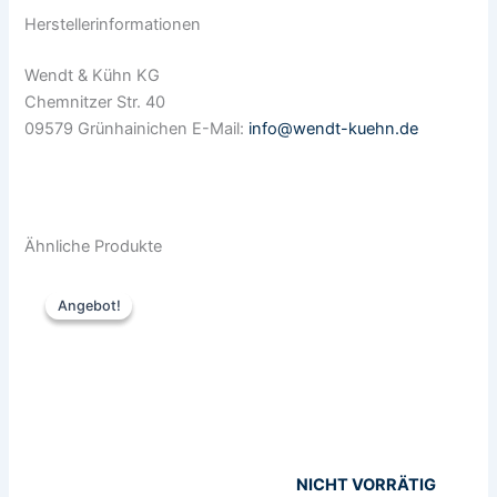
Herstellerinformationen
Wendt & Kühn KG
Chemnitzer Str. 40
09579 Grünhainichen E-Mail:
info@wendt-kuehn.de
Ähnliche Produkte
Ursprünglicher
Aktueller
Preis
Preis
Angebot!
Angebot!
war:
ist:
68,85 €
49,00 €.
NICHT VORRÄTIG