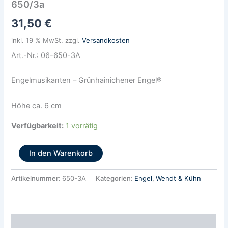
650/3a
-
650/3a
31,50
€
Menge
inkl. 19 % MwSt.
zzgl.
Versandkosten
Art.-Nr.: 06-650-3A
Engelmusikanten – Grünhainichener Engel®
Höhe ca. 6 cm
Verfügbarkeit:
1 vorrätig
In den Warenkorb
Artikelnummer:
650-3A
Kategorien:
Engel
,
Wendt & Kühn
Beschreibung