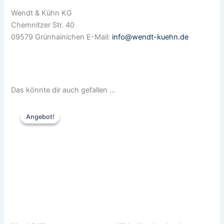
Wendt & Kühn KG
Chemnitzer Str. 40
09579 Grünhainichen E-Mail:
info@wendt-kuehn.de
Das könnte dir auch gefallen …
Ursprünglicher
Aktueller
Preis
Preis
Angebot!
Angebot!
war:
ist:
40,50 €
39,90 €.