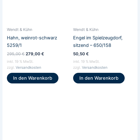
Wendt & Kühn
Wendt & Kühn
Hahn, weinrot-schwarz
Engel im Spielzeugdorf,
5259/1
sitzend – 650/158
295,00
€
279,00
€
50,50
€
inkl. 19 % MwSt.
inkl. 19 % MwSt.
zzgl.
Versandkosten
zzgl.
Versandkosten
In den Warenkorb
In den Warenkorb