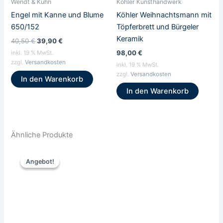
Wendt & Kühn
Köhler Kunsthandwerk
Engel mit Kanne und Blume
Köhler Weihnachtsmann mit
650/152
Töpferbrett und Bürgeler
Keramik
40,50
€
39,90
€
98,00
€
inkl. 19 % MwSt.
zzgl.
Versandkosten
inkl. 19 % MwSt.
zzgl.
Versandkosten
In den Warenkorb
In den Warenkorb
Ähnliche Produkte
Ursprünglicher
Aktueller
Preis
Preis
Angebot!
Angebot!
war:
ist:
295,00 €
279,00 €.