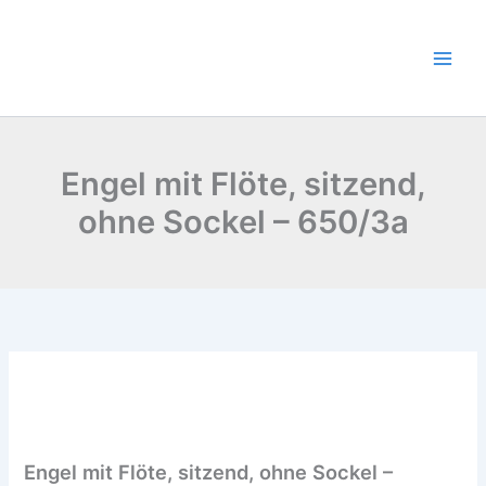
Zum
Inhalt
springen
Engel mit Flöte, sitzend,
ohne Sockel – 650/3a
Engel
mit
Flöte,
sitzend,
ohne
Engel mit Flöte, sitzend, ohne Sockel –
Sockel