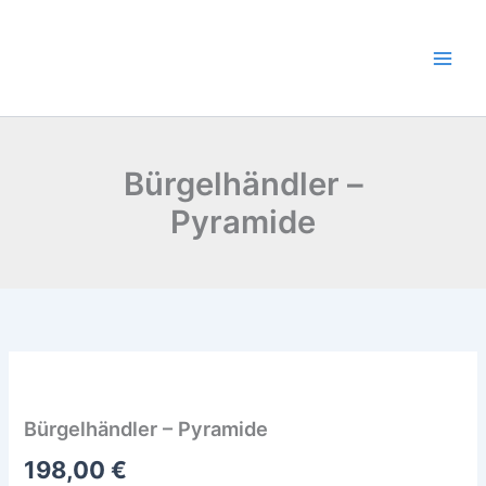
Zum
Inhalt
springen
Bürgelhändler –
Pyramide
Bürgelhändler
-
Pyramide
Bürgelhändler – Pyramide
Menge
198,00
€