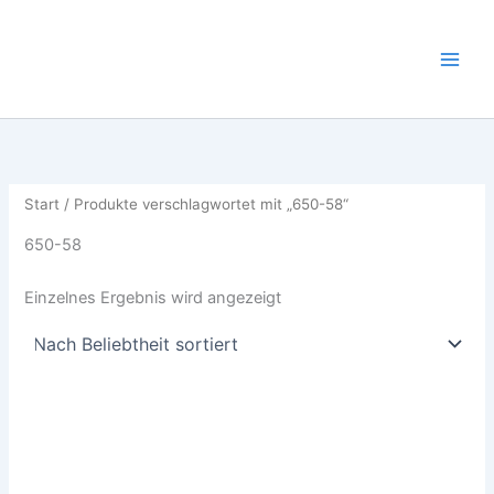
Zum
Inhalt
springen
Start
/ Produkte verschlagwortet mit „650-58“
650-58
Einzelnes Ergebnis wird angezeigt