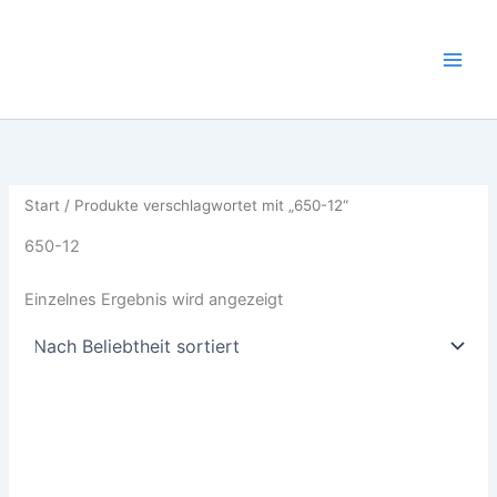
Zum
Inhalt
springen
Start
/ Produkte verschlagwortet mit „650-12“
650-12
Einzelnes Ergebnis wird angezeigt