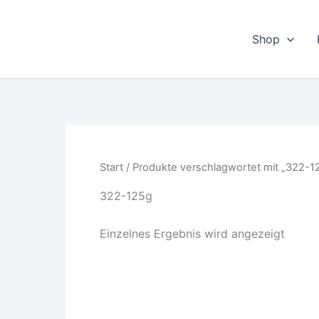
Zum
Inhalt
Shop
springen
Start
/ Produkte verschlagwortet mit „322-1
322-125g
Einzelnes Ergebnis wird angezeigt